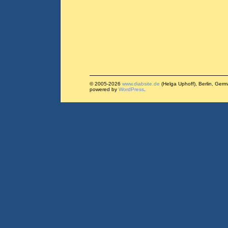
© 2005-2026
www.diabsite.de
(Helga Uphoff), Berlin, Ger
powered by
WordPress
.