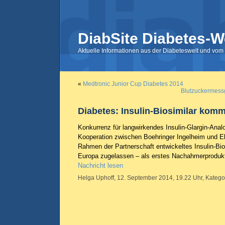
DiabSite Diabetes-W
Aktuelle Informationen aus der Diabeteswelt und vom 
«
Medtronic Junior Cup Diabetes 2014
Blutzuckermessg
Diabetes: Insulin-Biosimilar komm
Konkurrenz für langwirkendes Insulin-Glargin-Anal
Kooperation zwischen Boehringer Ingelheim und Eli 
Rahmen der Partnerschaft entwickeltes Insulin-Bio
Europa zugelassen – als erstes Nachahmerprodukt
Nachricht lesen
Helga Uphoff, 12. September 2014, 19.22 Uhr, Katego