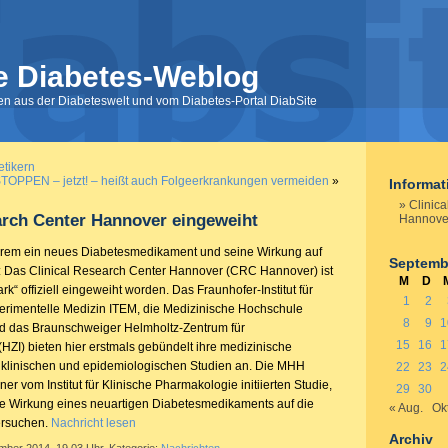
e Diabetes-Weblog
nen aus der Diabeteswelt und vom Diabetes-Portal DiabSite
etikern
TOPPEN – jetzt! – heißt auch Folgeerkrankungen vermeiden
»
Informa
Clinic
arch Center Hannover eingeweiht
Hannove
derem ein neues Diabetesmedikament und seine Wirkung auf
Septemb
: Das Clinical Research Center Hannover (CRC Hannover) ist
M
D
rk“ offiziell eingeweiht worden. Das Fraunhofer-Institut für
1
2
erimentelle Medizin ITEM, die Medizinische Hochschule
8
9
1
 das Braunschweiger Helmholtz-Zentrum für
15
16
1
(HZI) bieten hier erstmals gebündelt ihre medizinische
n klinischen und epidemiologischen Studien an. Die MHH
22
23
2
ner vom Institut für Klinische Pharmakologie initiierten Studie,
29
30
 die Wirkung eines neuartigen Diabetesmedikaments auf die
« Aug.
Okt
ersuchen.
Nachricht lesen
Archiv