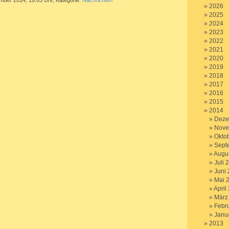
mber 2014, 19.03 Uhr, Kategorie:
Nachrichten
2026
2025
2024
2023
2022
2021
2020
2019
2018
2017
2016
2015
2014
Deze
Nove
Okto
Sept
Augu
Juli 
Juni
Mai 
April
März
Febr
Janu
2013