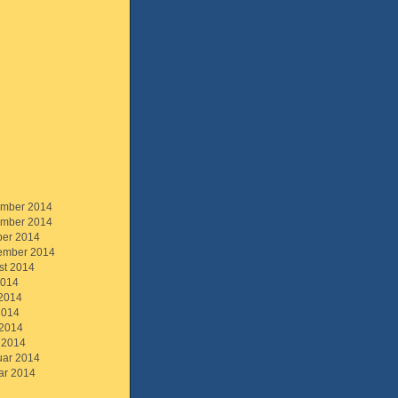
mber 2014
mber 2014
ber 2014
ember 2014
st 2014
2014
 2014
2014
 2014
 2014
uar 2014
ar 2014