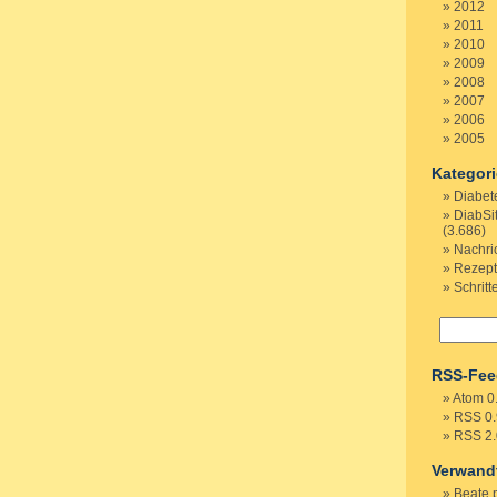
2012
2011
2010
2009
2008
2007
2006
2005
Kategor
Diabet
DiabSi
(3.686)
Nachri
Rezep
Schritt
RSS-Fee
Atom 0
RSS 0.
RSS 2.
Verwand
Beate 