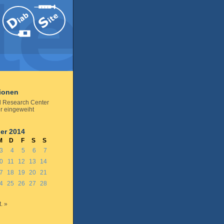
tionen
al Research Center
r eingeweiht
er 2014
M
D
F
S
S
3
4
5
6
7
0
11
12
13
14
7
18
19
20
21
4
25
26
27
28
. »