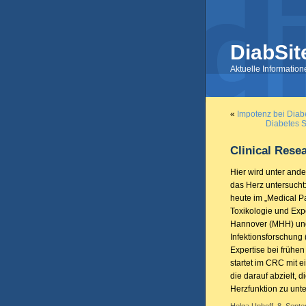
DiabSit
Aktuelle Informatio
«
Impotenz bei Diab
Diabetes S
Clinical Rese
Hier wird unter an
das Herz untersucht
heute im „Medical Pa
Toxikologie und Exp
Hannover (MHH) und
Infektionsforschung 
Expertise bei frühe
startet im CRC mit ei
die darauf abzielt,
Herzfunktion zu unt