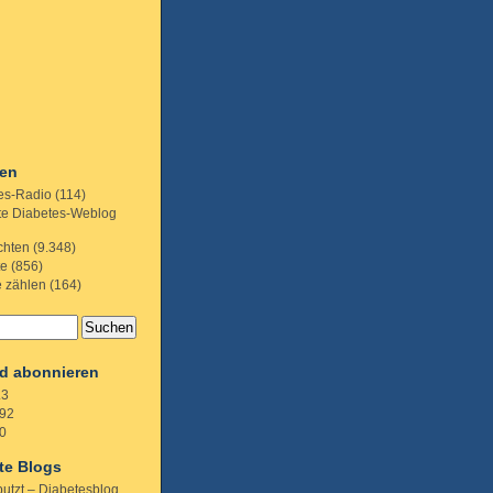
ien
es-Radio
(114)
te Diabetes-Weblog
chten
(9.348)
te
(856)
e zählen
(164)
d abonnieren
.3
92
0
te Blogs
putzt – Diabetesblog