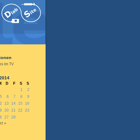
tionen
es im TV
 2014
M
D
F
S
S
1
2
5
6
7
8
9
2
13
14
15
16
9
20
21
22
23
6
27
28
rz »