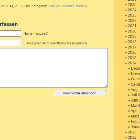
2025
uar 2014, 21.59 Uhr, Kategorie:
DiabSite Diabetes-Weblog
2024
2023
2022
rfassen
2021
2020
Name (required)
2019
2018
E-Mail (wird nicht veröffentlicht) (required)
2017
2016
2015
2014
Deze
Nove
Okto
Sept
Augu
Juli 
Juni
Mai 
April
März
Febr
Janu
2013
2012