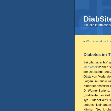
DiabSit
Aktuelle Informatio
«
Winzersalat mit H
Diabetes im 
Bei „Hart aber fair“
Mediathek
können si
der Überschrift „Auf
Gäste von Moderator
Folgen. Im Studio w
Kinderlebensmittel; 
Dr. Werner Bartens, 
„Süddeutschen Zeitu
Typ-1-Diabetiker; Ulr
Lebensmittelmanager
Klinikum Neunkirche