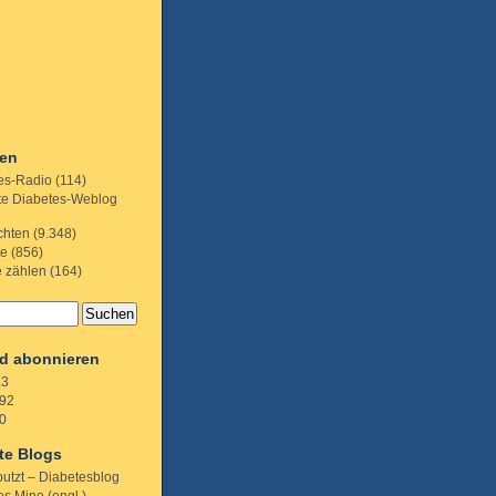
ien
es-Radio
(114)
te Diabetes-Weblog
chten
(9.348)
te
(856)
e zählen
(164)
d abonnieren
.3
92
0
te Blogs
putzt – Diabetesblog