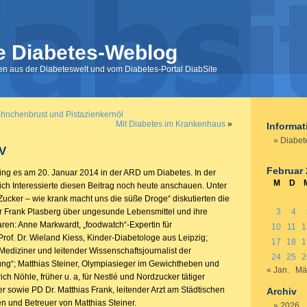
e Diabetes-Weblog
nen aus der Diabeteswelt und vom Diabetes-Portal DiabSite
ähnchenbrust und Pistazienkernöl
Mit Diabetes im Krankenhaus
»
Informa
Diabet
TV
Februar
 ging es am 20. Januar 2014 in der ARD um Diabetes. In der
M
D
ch Interessierte diesen Beitrag noch heute anschauen. Unter
 Zucker – wie krank macht uns die süße Droge“ diskutierten die
 Frank Plasberg über ungesunde Lebensmittel und ihre
3
4
aren: Anne Markwardt, „foodwatch“-Expertin für
10
11
1
Prof. Dr. Wieland Kiess, Kinder-Diabetologe aus Leipzig;
17
18
1
Mediziner und leitender Wissenschaftsjournalist der
24
25
2
ng“; Matthias Steiner, Olympiasieger im Gewichtheben und
« Jan.
Mä
ich Nöhle, früher u. a, für Nestlé und Nordzucker tätiger
 sowie PD Dr. Matthias Frank, leitender Arzt am Städtischen
Archiv
n und Betreuer von Matthias Steiner.
2026