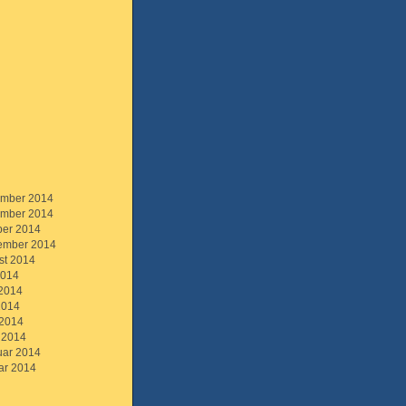
mber 2014
mber 2014
ber 2014
ember 2014
st 2014
2014
 2014
2014
 2014
 2014
uar 2014
ar 2014