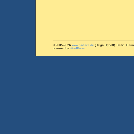
© 2005-2026
www.diabsite.de
(Helga Uphoff), Berlin, Ger
powered by
WordPress
.