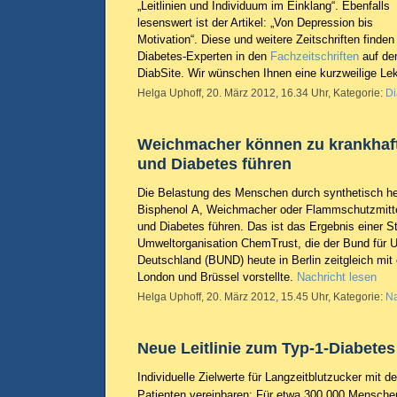
„Leitlinien und Individuum im Einklang“. Ebenfalls
lesenswert ist der Artikel: „Von Depression bis
Motivation“. Diese und weitere Zeitschriften finden
Diabetes-Experten in den
Fachzeitschriften
auf de
DiabSite. Wir wünschen Ihnen eine kurzweilige Lek
Helga Uphoff, 20. März 2012, 16.34 Uhr, Kategorie:
Di
Weichmacher können zu krankhaf
und Diabetes führen
Die Belastung des Menschen durch synthetisch he
Bisphenol A, Weichmacher oder Flammschutzmittel
und Diabetes führen. Das ist das Ergebnis einer S
Umweltorganisation ChemTrust, die der Bund für 
Deutschland (BUND) heute in Berlin zeitgleich mit 
London und Brüssel vorstellte.
Nachricht lesen
Helga Uphoff, 20. März 2012, 15.45 Uhr, Kategorie:
Na
Neue Leitlinie zum Typ-1-Diabetes
Individuelle Zielwerte für Langzeitblutzucker mit d
Patienten vereinbaren: Für etwa 300.000 Mensche