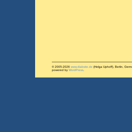
© 2005-2026
www.diabsite.de
(Helga Uphoff), Berlin, Ger
powered by
WordPress
.