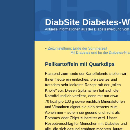
DiabSite Diabetes-W
Aktuelle Informationen aus der Diabeteswelt und vom 
«
Zeitumstellung: Ende der Sommerzeit
Mit Diabetes und für die Diabetes-Prä
Pellkartoffeln mit Quarkdips
Passend zum Ende der Kartoffelernte stellen wir
Ihnen heute ein einfaches, preiswertes und
trotzdem sehr leckeres Rezept mit der „tollen
Knolle“ vor. Diesen Spitznamen hat sich die
Kartoffel redlich verdient, denn mit nur etwa
70 kcal pro 100 g sowie reichlich Mineralstoffen
und Vitaminen eignet sie sich bestens zum
Abnehmen – sofern sie gesund und nicht als
Pommes oder Chips zubereitet wird. Unser
Rezeptvorschlag für Menschen mit Diabetes und
alle, die sich gesund ernähren möchten, lautet: