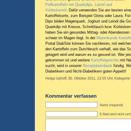
Pellkartoffeln mit Quarkdips, Leinöl und
Kürbiskernöl
. Dafür verwenden Sie am besten ein
Kartoffelsorte, zum Beispiel Gloria oder Laura. Für
Dips bilden Magerquark, Joghurt und Leinöl die Gru
Quarkdip mit Kresse, Schnittlauch bzw. Kürbiske
haben Sie ein gesundes Mittag- oder Abendessen z
schwer im Magen liegt. In der
Warenkunde Kartoff
Portal DiabSite können Sie nachlesen, mit welche
den Kartoffeln zum Durchbruch verhalf, wie das 
gelagert wird und warum es so gesund ist. Wer je
gekommen ist und weitere
Kartoffelgerichte
mit Nä
sucht, wird in unserer
Rezeptdatenbank
fündig. Wi
Diabetikern und Nicht-Diabetikern guten Appetit!
Helga Uphoff, 30. Oktober 2011, 13.55 Uhr, Kategorie
Kommentar verfassen
Name (required)
E-Mail (wird nicht verö