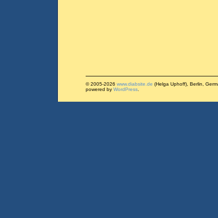
© 2005-2026
www.diabsite.de
(Helga Uphoff), Berlin, Ger
powered by
WordPress
.