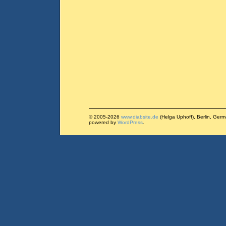
© 2005-2026
www.diabsite.de
(Helga Uphoff), Berlin, Ger
powered by
WordPress
.