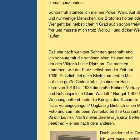
einmal ganz anders.
Schon früh startete ich meinen Power Walk. Auf 
und nur wenige Menschen, die Brötchen holten ode
Wer geht bei herbstlichen 4 Grad auch schon freiwi
fror und musste mich trotz Wollpulli und dicker W
laufen.
Das war nach wenigen Schritten geschafft und
ich schaute mir die schönen alten Häuser rund
um den Viktoria-Luise-Platz an. Die meisten
stammen, wie der Platz selbst aus der Zeit um
1900. Plötzlich fiel mein Blick zum ersten Mal
auf eine große Gedenktafel: „In diesem Haus
lebte von 1919 bis 1933 die große Berliner Vortrags
und Schauspielerin Claire Waldoff.“ Nur gut 1.400 
Wohnung entfernt lebte die Königin des Kabaretts.
Haus vorbeigegangen? Ungläubig blieb ich einen
Foto und summte beim Weiterlaufen ihre Gassenh
da mit Lehm?
,
Nach meine Beene is ja janz Berlin
heeßt er!
– einen nach dem anderen.
Doch wieder tief in 
ich jetzt genau, wohi