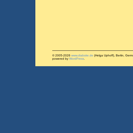
© 2005-2026
www.diabsite.de
(Helga Uphoff), Berlin, Ger
powered by
WordPress
.