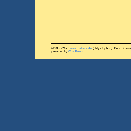
© 2005-2026
www.diabsite.de
(Helga Uphoff), Berlin, Ger
powered by
WordPress
.