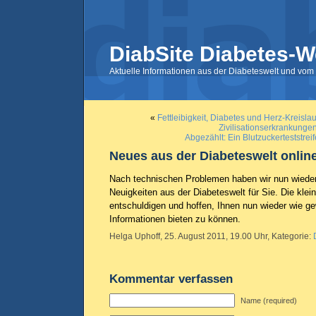
DiabSite Diabetes-W
Aktuelle Informationen aus der Diabeteswelt und vom 
«
Fettleibigkeit, Diabetes und Herz-Kreisla
Zivilisationserkrankunge
Abgezählt: Ein Blutzuckerteststreif
Neues aus der Diabeteswelt onlin
Nach technischen Problemen haben wir nun wieder
Neuigkeiten aus der Diabeteswelt für Sie. Die klei
entschuldigen und hoffen, Ihnen nun wieder wie g
Informationen bieten zu können.
Helga Uphoff, 25. August 2011, 19.00 Uhr, Kategorie:
Kommentar verfassen
Name (required)