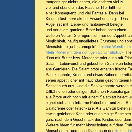
morgens gar nichts essen, die anderen viel zu
viel und obendrein das Falsche. Hier hilft nur
eins: Konsequenz und viel Fantasie. Denn bei
Kindern fast mehr als bei Erwachsenen gilt: Das
Auge isst mit. Liebe- und fantasievoll belegte
und vor allem garnierte Brote haben noch einen
weiteren Vorteil: Sie regen nicht nur den Appetit a
Möglichkeit, häufig ungeliebtes Grünzeug und son
Mineralstoffe „unterzumogeln“.
Leichte Wurstbrote
Mehr Power mit dem richtigen Schulfrühstück
. Hi
dünn mit Butter bzw. Margarine oder auch mit Fris
Salami, Leberwurst und gekochtem Schinken beleg
ans Garnieren: Die Salamibrote erhalten frische Fa
Paprikaschote, Kresse und etwas Sahnemeerrettic
sehen appetitlicher mit hauchdünn geschnittenen
Schnittlauch aus. Und die Schinkenbrote werden m
Dillfähnchen oder einigen Blättchen Petersilie gar
alle Brote auch noch mit einem Salatblatt belegt w
eignet sich auch fettarme Putenbrust und zum Bes
Salatcreme oder Frischkäse. Als Garnitur bieten si
etwas geriebener Käse oder auch einige Scheiben 
ganz nach dem Geschmack des Kindes oder dem I
Weitere Ideen für mehr Abwechslung auf dem Früh
Menschen mit und ohne Diabetes in der
Rezeptda