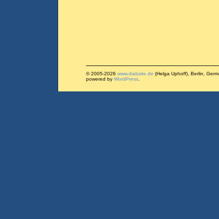
© 2005-2026
www.diabsite.de
(Helga Uphoff), Berlin, Ger
powered by
WordPress
.