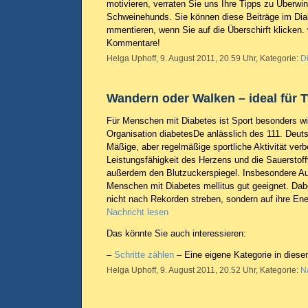
motivieren, verraten Sie uns Ihre Tipps zu Überwi
Schweinehunds. Sie können diese Beiträge im Di
mmentieren, wenn Sie auf die Überschirft klicken. 
Kommentare!
Helga Uphoff, 9. August 2011, 20.59 Uhr, Kategorie:
D
Wandern oder Walken – ideal für T
Für Menschen mit Diabetes ist Sport besonders wic
Organisation diabetesDe anlässlich des 111. Deut
Mäßige, aber regelmäßige sportliche Aktivität verb
Leistungsfähigkeit des Herzens und die Sauerstof
außerdem den Blutzuckerspiegel. Insbesondere Aus
Menschen mit Diabetes mellitus gut geeignet. Dabei
nicht nach Rekorden streben, sondern auf ihre Ene
Nachricht lesen
Das könnte Sie auch interessieren:
–
Schritte zählen
– Eine eigene Kategorie in dies
Helga Uphoff, 9. August 2011, 20.52 Uhr, Kategorie:
N