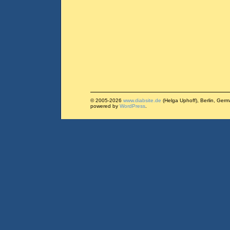
© 2005-2026
www.diabsite.de
(Helga Uphoff), Berlin, Ger
powered by
WordPress
.