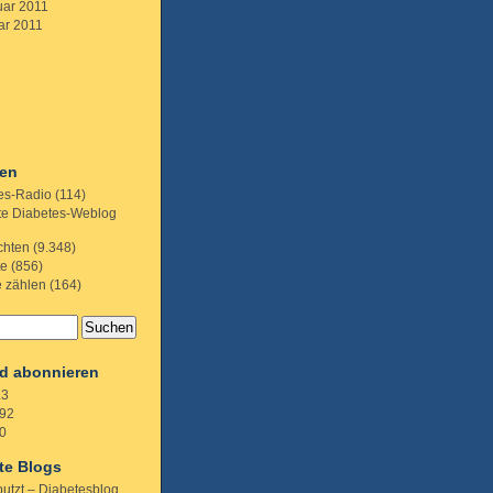
uar 2011
ar 2011
ien
es-Radio
(114)
te Diabetes-Weblog
chten
(9.348)
te
(856)
e zählen
(164)
d abonnieren
.3
92
0
te Blogs
putzt – Diabetesblog