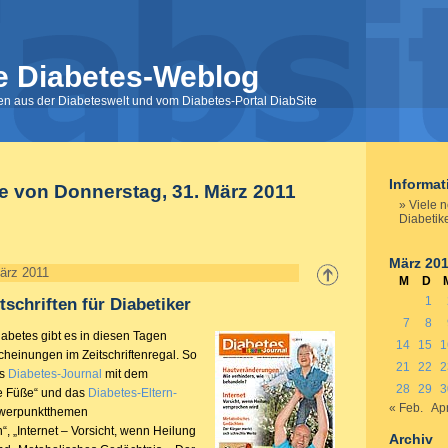
e Diabetes-Weblog
nen aus der Diabeteswelt und vom Diabetes-Portal DiabSite
Informa
e von Donnerstag, 31. März 2011
Viele n
Diabetik
März 20
ärz 2011
M
D
1
tschriften für Diabetiker
7
8
abetes gibt es in diesen Tagen
14
15
1
cheinungen im Zeitschriftenregal. So
21
22
2
as
Diabetes-Journal
mit dem
28
29
3
e Füße“ und das
Diabetes-Eltern-
« Feb.
Apr
werpunktthemen
, „Internet – Vorsicht, wenn Heilung
Archiv