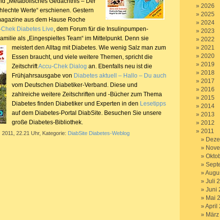
nd „Metabolisches Gedächtnis – Der
2026
chlechte Werte“ erschienen. Gestern
2025
agazine aus dem Hause Roche
2024
-Chek Diabetes Live
, dem Forum für die Insulinpumpen-
2023
Familie als „Eingespieltes Team“ im Mittelpunkt.
Denn sie
2022
meistert den Alltag mit Diabetes. Wie wenig Salz man zum
2021
2020
Essen braucht, und viele weitere Themen, spricht die
2019
Zeitschrift
Accu-Chek Dialog
an. Ebenfalls neu ist die
2018
Frühjahrsausgabe von
Diabetes aktuell – Hallo – Du auch
2017
vom Deutschen Diabetiker-Verband. Diese und
2016
zahlreiche weitere Zeitschriften und -Bücher zum Thema
2015
Diabetes finden Diabetiker und Experten in den
Lesetipps
2014
auf dem Diabetes-Portal DiabSite. Besuchen Sie unsere
2013
große Diabetes-Bibliothek.
2012
2011
 2011, 22.21 Uhr, Kategorie:
DiabSite Diabetes-Weblog
Deze
Nove
Okto
Sept
Augu
Juli 
Juni
Mai 
April
März