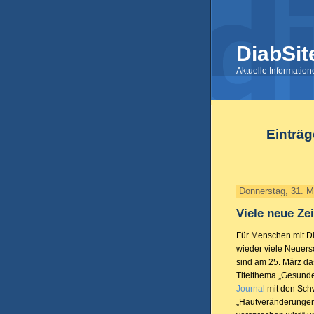
DiabSit
Aktuelle Informatio
Einträg
Donnerstag, 31. M
Viele neue Zei
Für Menschen mit Di
wieder viele Neuers
sind am 25. März d
Titelthema „Gesund
Journal
mit den Sch
„Hautveränderungen“