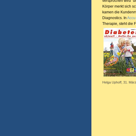
versprochen wird“ u
Körper merkt sich s
kamen die Kundenm
Diagnostics. In
Accu
Therapie, steht die 
Helga Uphoff, 31. März