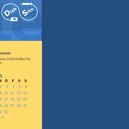
tionen
eue Zeitschriften für
er
11
M
D
F
S
S
2
3
4
5
6
9
10
11
12
13
6
17
18
19
20
3
24
25
26
27
0
31
. »