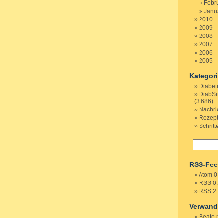
Febr
Janu
2010
2009
2008
2007
2006
2005
Kategor
Diabet
DiabSi
(3.686)
Nachri
Rezep
Schritt
RSS-Fee
Atom 0
RSS 0.
RSS 2.
Verwand
Beate 