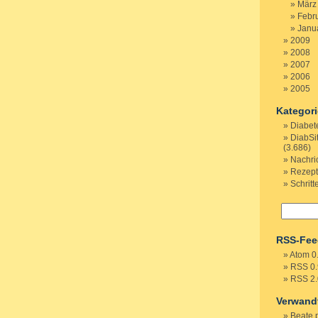
März
Febr
Janu
2009
2008
2007
2006
2005
Kategor
Diabet
DiabSi
(3.686)
Nachri
Rezep
Schritt
RSS-Fee
Atom 0
RSS 0.
RSS 2.
Verwand
Beate 