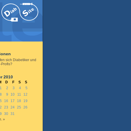
tionen
fen sich Diabetiker und
-Profis?
r 2010
M
D
F
S
S
1
2
3
4
5
8
9
10
11
12
5
16
17
18
19
2
23
24
25
26
9
30
31
n. »