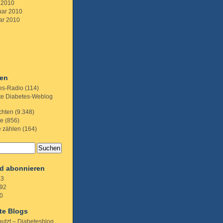
 2010
uar 2010
ar 2010
ien
es-Radio
(114)
te Diabetes-Weblog
chten
(9.348)
te
(856)
e zählen
(164)
d abonnieren
.3
92
0
te Blogs
putzt – Diabetesblog