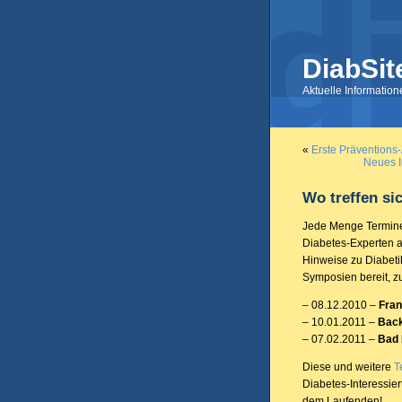
DiabSit
Aktuelle Informatio
«
Erste Präventions
Neues 
Wo treffen si
Jede Menge Termine
Diabetes-Experten a
Hinweise zu Diabeti
Symposien bereit, z
– 08.12.2010 –
Fran
– 10.01.2011 –
Bac
– 07.02.2011 –
Bad
Diese und weitere
T
Diabetes-Interessiert
dem Laufenden!