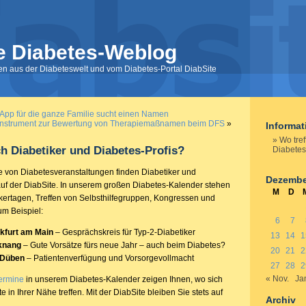
e Diabetes-Weblog
nen aus der Diabeteswelt und vom Diabetes-Portal DiabSite
-App für die ganze Familie sucht einen Namen
Instrument zur Bewertung von Therapiemaßnamen beim DFS
»
Informa
Wo tref
ch Diabetiker und Diabetes-Profis?
Diabetes
 von Diabetesveranstaltungen finden Diabetiker und
Dezembe
uf der DiabSite. In unserem großen Diabetes-Kalender stehen
M
D
kertagen, Treffen von Selbsthilfegruppen, Kongressen und
um Beispiel:
6
7
kfurt am Main
– Gesprächskreis für Typ-2-Diabetiker
13
14
1
knang
– Gute Vorsätze fürs neue Jahr – auch beim Diabetes?
20
21
2
 Düben
– Patientenverfügung und Vorsorgevollmacht
27
28
2
« Nov.
Ja
ermine
in unserem Diabetes-Kalender zeigen Ihnen, wo sich
e in Ihrer Nähe treffen. Mit der DiabSite bleiben Sie stets auf
Archiv