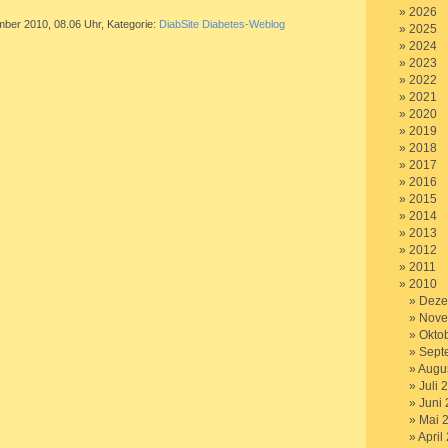
2026
mber 2010, 08.06 Uhr, Kategorie:
DiabSite Diabetes-Weblog
2025
2024
2023
2022
2021
2020
2019
2018
2017
2016
2015
2014
2013
2012
2011
2010
Deze
Nove
Okto
Sept
Augu
Juli 
Juni
Mai 
April