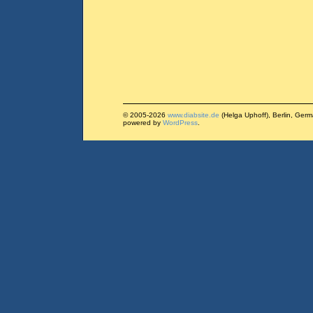
© 2005-2026
www.diabsite.de
(Helga Uphoff), Berlin, Ger
powered by
WordPress
.