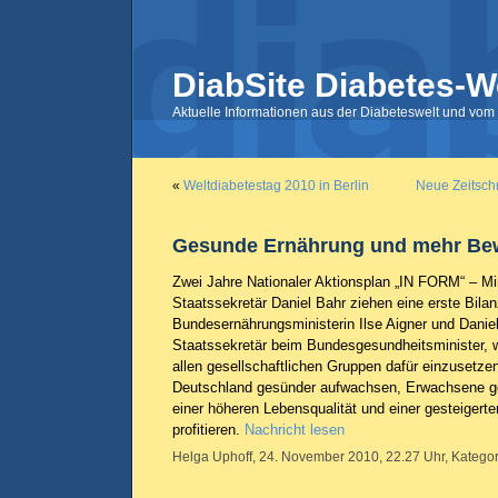
DiabSite Diabetes-W
Aktuelle Informationen aus der Diabeteswelt und vom 
«
Weltdiabetestag 2010 in Berlin
Neue Zeitschr
Gesunde Ernährung und mehr B
Zwei Jahre Nationaler Aktionsplan „IN FORM“ – Min
Staatssekretär Daniel Bahr ziehen eine erste Bilan
Bundesernährungsministerin Ilse Aigner und Danie
Staatssekretär beim Bundesgesundheitsminister, 
allen gesellschaftlichen Gruppen dafür einzusetzen
Deutschland gesünder aufwachsen, Erwachsene ge
einer höheren Lebensqualität und einer gesteigerte
profitieren.
Nachricht lesen
Helga Uphoff, 24. November 2010, 22.27 Uhr, Kategor