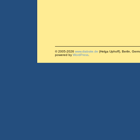
© 2005-2026
www.diabsite.de
(Helga Uphoff), Berlin, Ger
powered by
WordPress
.