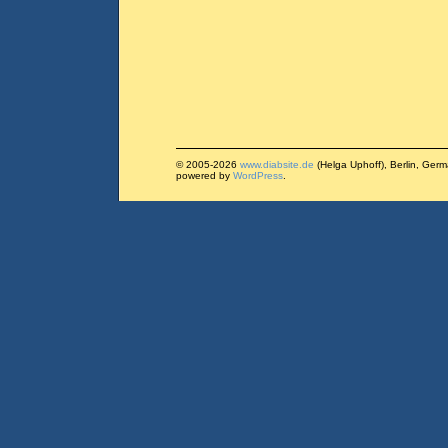
© 2005-2026
www.diabsite.de
(Helga Uphoff), Berlin, Ger
powered by
WordPress
.