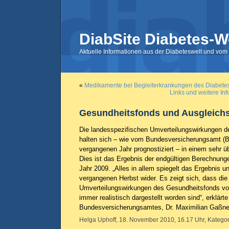
DiabSite Diabetes-W
Aktuelle Informationen aus der Diabeteswelt und vom 
«
Medikamente bei Begleiterkrankungen des Diabetes
Links und weitere Inf
Gesundheitsfonds und Ausgleich
Die landesspezifischen Umverteilungswirkungen 
halten sich – wie vom Bundesversicherungsamt (B
vergangenen Jahr prognostiziert – in einem sehr 
Dies ist das Ergebnis der endgültigen Berechnung
Jahr 2009. „Alles in allem spiegelt das Ergebnis
vergangenen Herbst wider. Es zeigt sich, dass die
Umverteilungswirkungen des Gesundheitsfonds vor
immer realistisch dargestellt worden sind“, erklärt
Bundesversicherungsamtes, Dr. Maximilian Gaßne
Helga Uphoff, 18. November 2010, 16.17 Uhr, Kategor