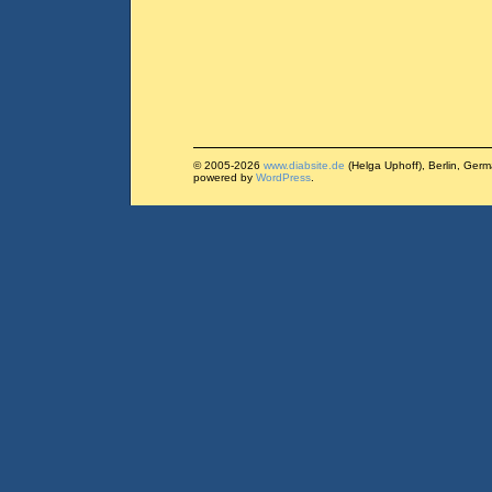
© 2005-2026
www.diabsite.de
(Helga Uphoff), Berlin, Ger
powered by
WordPress
.