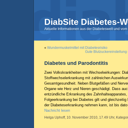
DiabSite Diabetes-W
Aktuelle Informationen aus der Diabeteswelt und vom 
«
Wundermuskelmittel mit Diabetesrisiko
Gute Blutzuckereinstellun
Diabetes und Parodontitis
Zwei Volkskrankheiten mit Wechselwirkungen: Diabe
Stoffwechselerkrankung mit zahlreichen Auswirkun
Gesamtgesundheit. Neben Blutgefäßen und Nerve
Organe wie Herz und Nieren geschädigt. Dass auch
entzündliche Erkrankung des Zahnhalteapparates, 
Folgeerkrankung bei Diabetes gilt und gleichzeitig 
der Diabeteserkrankung nehmen kann, ist bis dato
Nachricht lesen
Helga Uphoff, 10. November 2010, 17.49 Uhr, Kategor