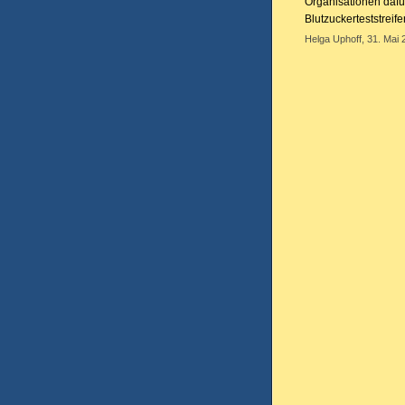
Organisationen dafür
Blutzuckerteststreif
Helga Uphoff, 31. Mai 