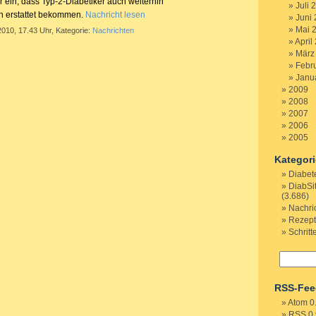
 ein, dass Typ-2-Diabetiker auch weiterhin
Juli 
en erstattet bekommen.
Nachricht lesen
Juni
Mai 
2010, 17.43 Uhr, Kategorie:
Nachrichten
April
März
Febr
Janu
2009
2008
2007
2006
2005
Kategor
Diabet
DiabSi
(3.686)
Nachri
Rezep
Schritt
RSS-Fee
Atom 0
RSS 0.