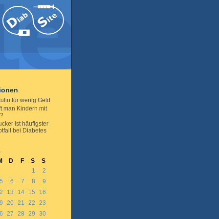
tionen
sulin für wenig Geld
ft man Kindern mit
s?
cker ist häufigster
tfall bei Diabetes
0
M
D
F
S
S
1
2
5
6
7
8
9
2
13
14
15
16
9
20
21
22
23
6
27
28
29
30