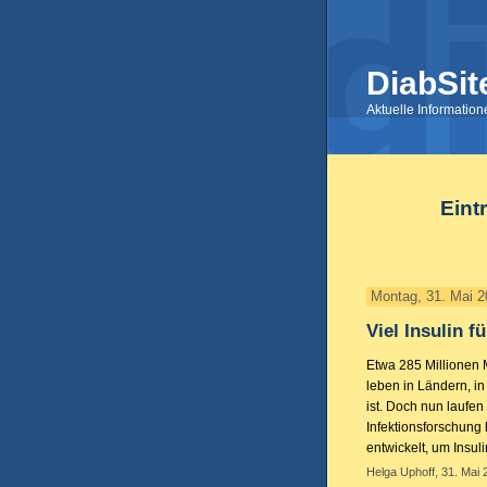
DiabSit
Aktuelle Informatio
Eint
Montag, 31. Mai 
Viel Insulin f
Etwa 285 Millionen 
leben in Ländern, in
ist. Doch nun laufe
Infektionsforschung
entwickelt, um Insul
Helga Uphoff, 31. Mai 