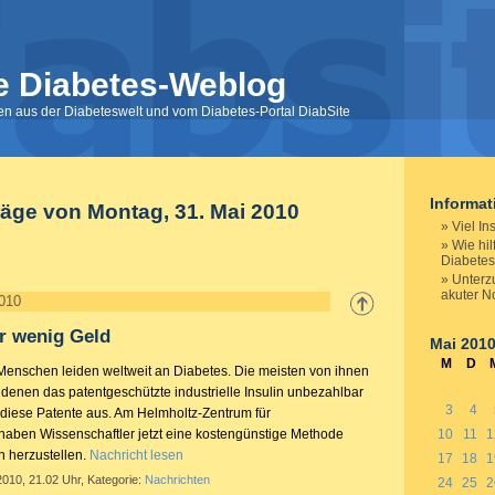
e Diabetes-Weblog
nen aus der Diabeteswelt und vom Diabetes-Portal DiabSite
Informa
räge von Montag, 31. Mai 2010
Viel In
Wie hil
Diabete
Unterzu
akuter No
2010
ür wenig Geld
Mai 201
M
D
Menschen leiden weltweit an Diabetes. Die meisten von ihnen
 denen das patentgeschützte industrielle Insulin unbezahlbar
3
4
n diese Patente aus. Am Helmholtz-Zentrum für
 haben Wissenschaftler jetzt eine kostengünstige Methode
10
11
1
in herzustellen.
Nachricht lesen
17
18
1
2010, 21.02 Uhr, Kategorie:
Nachrichten
24
25
2