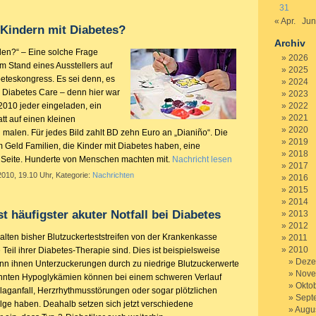
31
« Apr.
Jun
 Kindern mit Diabetes?
Archiv
alen?“ – Eine solche Frage
2026
m Stand eines Ausstellers auf
2025
beteskongress. Es sei denn, es
2024
D Diabetes Care – denn hier war
2023
2010 jeder eingeladen, ein
2022
2021
att auf einen kleinen
2020
alen. Für jedes Bild zahlt BD zehn Euro an „Dianiño“. Die
2019
dem Geld Familien, die Kinder mit Diabetes haben, eine
2018
 Seite. Hunderte von Menschen machten mit.
Nachricht lesen
2017
2010, 19.10 Uhr, Kategorie:
Nachrichten
2016
2015
2014
t häufigster akuter Notfall bei Diabetes
2013
2012
alten bisher Blutzuckerteststreifen von der Krankenkasse
2011
2010
e Teil ihrer Diabetes-Therapie sind. Dies ist beispielsweise
Deze
nn ihnen Unterzuckerungen durch zu niedrige Blutzuckerwerte
Nove
nnten Hypoglykämien können bei einem schweren Verlauf
Okto
ganfall, Herzrhythmusstörungen oder sogar plötzlichen
Sept
olge haben. Deahalb setzen sich jetzt verschiedene
Augu