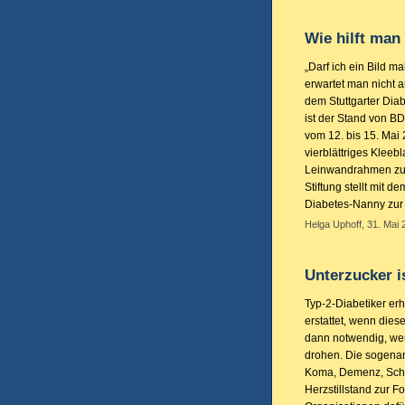
Wie hilft man
„Darf ich ein Bild m
erwartet man nicht a
dem Stuttgarter Dia
ist der Stand von B
vom 12. bis 15. Mai 
vierblättriges Kleebl
Leinwandrahmen zu m
Stiftung stellt mit 
Diabetes-Nanny zur
Helga Uphoff, 31. Mai 
Unterzucker is
Typ-2-Diabetiker erh
erstattet, wenn dies
dann notwendig, we
drohen. Die sogena
Koma, Demenz, Schla
Herzstillstand zur F