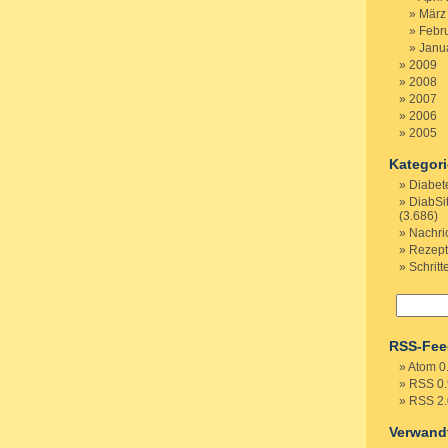
März
Febr
Janu
2009
2008
2007
2006
2005
Kategor
Diabet
DiabSi
(3.686)
Nachri
Rezep
Schritt
RSS-Fee
Atom 0
RSS 0.
RSS 2.
Verwand