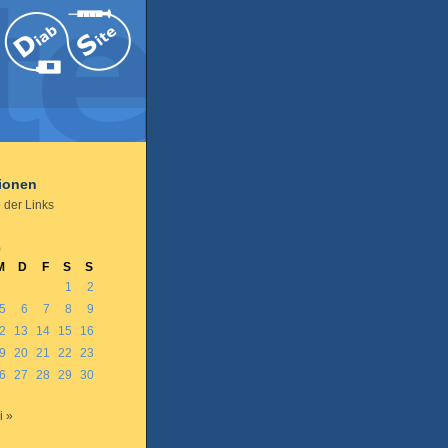
tionen
 der Links
0
M
D
F
S
S
1
2
5
6
7
8
9
2
13
14
15
16
9
20
21
22
23
6
27
28
29
30
i »