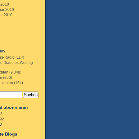
 2010
uar 2010
ar 2010
ien
es-Radio
(114)
te Diabetes-Weblog
chten
(9.348)
te
(856)
e zählen
(164)
d abonnieren
.3
92
0
te Blogs