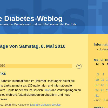
e Diabetes-Weblog
nen aus der Diabeteswelt und vom Diabetes-Portal DiabSite
Informa
räge von Samstag, 8. Mai 2010
Update
Mai 201
M
D
2010
nks
3
4
10
11
1
iabetes-Informationen im „Internet-Dschungel“ bietet die
17
18
1
te Links zu mehr als 130 nationalen und internationalen
Netz. Heute haben wir im Bereich
Links
alle Verknüpfungen zu
24
25
2
stet, mehrere Aktualisierungen durchgeführt und neue
31
mmen.
« Apr.
Jun
010, 19.26 Uhr, Kategorie:
DiabSite Diabetes-Weblog
Archiv