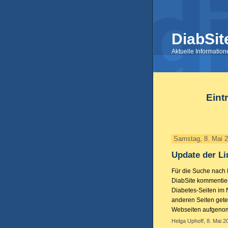
DiabSit
Aktuelle Informatio
Eint
Samstag, 8. Mai 
Update der Li
Für die Suche nach D
DiabSite kommentier
Diabetes-Seiten im 
anderen Seiten gete
Webseiten aufgeno
Helga Uphoff, 8. Mai 2