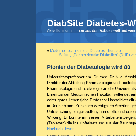
DiabSite Diabetes-W
Aktuelle Informationen aus der Diabeteswelt und vom 
«
Moderne Technik in der Diabetes-Therapie
Stiftung „Der herzkranke Diabetiker“ (DHD) v
Pionier der Diabetologie wird 80
Universitätsprofessor em. Dr. med. Dr. h. c. Arnold
Direktor der Abteilung Pharmakologie und Toxikolo
Pharmakologie und Toxikologie an der Universität
Emeritus der Medizinischen Fakultät, vollendet am
achtzigstes Lebensjahr. Professor Hasselblatt gilt 
in Deutschland. Zu seinen wichtigsten Arbeiten ge
Untersuchung einiger Sulfonylharnstoffe und dere
Wirkung. Er konnte mit seinen Mitarbeitern zeigen,
(Tabletten) die Insulinfreisetzung aus der Bauchsp
Nachricht lesen