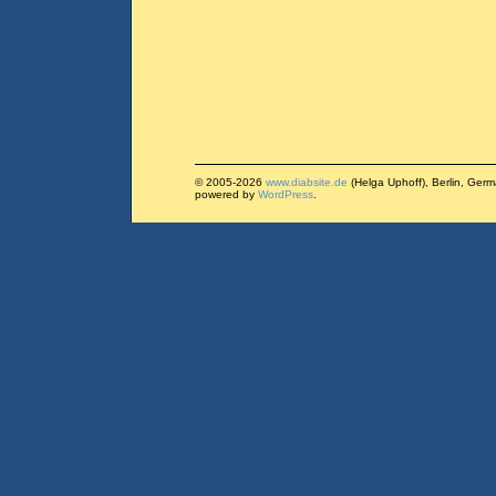
© 2005-2026
www.diabsite.de
(Helga Uphoff), Berlin, Ger
powered by
WordPress
.