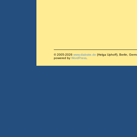
© 2005-2026
www.diabsite.de
(Helga Uphoff), Berlin, Ger
powered by
WordPress
.