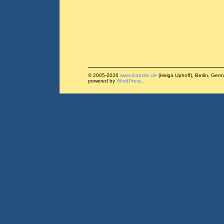
© 2005-2026
www.diabsite.de
(Helga Uphoff), Berlin, Ger
powered by
WordPress
.