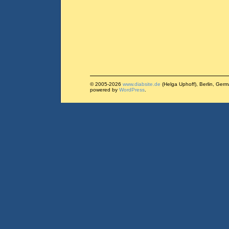
© 2005-2026
www.diabsite.de
(Helga Uphoff), Berlin, Ger
powered by
WordPress
.