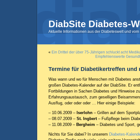
DiabSite Diabetes-W
Aktuelle Informationen aus der Diabeteswelt und vom 
«
Ein Drittel der über 75-Jährigen schluckt acht Medi
Empfehlenswerte Gesundhe
Termine für Diabetikertreffen und
Was wann und wo für Menschen mit Diabetes anste
großen Diabetes-Kalender auf der DiabSite. Er enth
Fortbildungen in Sachen Diabetes und Hinweise zu
Erfahrungsaustausch, zum geselligen Beisamme
Ausflug, oder oder oder … Hier einige Beispiele:
– 10.06.2009 –
Iserlohn
– Grillen auf dem Sportpla
– 08.07.2009 –
St. Ingbert
– Fußpflege beim Diabe
– 11.08.2009 –
Bergheim
– Diabetes und Sport, g
Nichts für Sie dabei? In unserem
Diabetes-Kalend