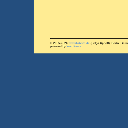
© 2005-2026
www.diabsite.de
(Helga Uphoff), Berlin, Ger
powered by
WordPress
.