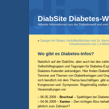
DiabSite Diabetes-W
Aktuelle Informationen aus der Diabeteswelt und vom 
«
Spargel mit Steaks, Kartoffelplätzchen und Sc. Bern
Umsatzzuwachs von 1,4 Milliar
Wo gibt es Diabetes-Infos?
Natürlich auf der DiabSite, aber auch bei den zahlr
Selbsthilfegruppen und Tagungen für Diabetes-Expe
Diabetes-Kalender ankündigen. Hier finden Diabetik
Termine und Themen von Diabetikertagen und Grupp
sich beruflich mit dem Thema beschäftigen, gibt e
Kongressen und -Symposien. Regelmäßig stellen wi
Veranstaltungen vor:
– 06.05.2009 –
Bruchsal
– Spätfolgen bei Diabete
– 04.06.2009 –
Xanten
– Den richtigen Biss beha
jährlich zum Zahnarzt?