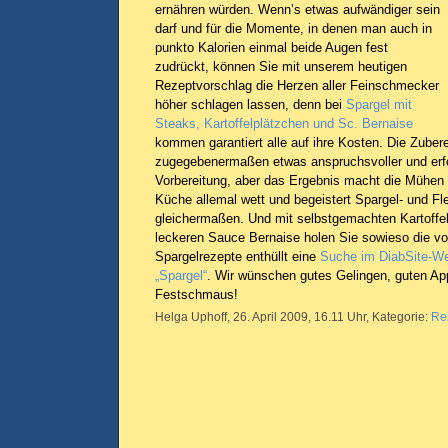
ernähren würden. Wenn’s etwas aufwändiger sein
darf und für die Momente, in denen man auch in
punkto Kalorien einmal beide Augen fest
zudrückt, können Sie mit unserem heutigen
Rezeptvorschlag die Herzen aller Feinschmecker
höher schlagen lassen, denn bei
Spargel mit
Steaks, Kartoffelplätzchen und Sc. Bernaise
kommen garantiert alle auf ihre Kosten. Die Zubere
zugegebenermaßen etwas anspruchsvoller und erfo
Vorbereitung, aber das Ergebnis macht die Mühen 
Küche allemal wett und begeistert Spargel- und Fl
gleichermaßen. Und mit selbstgemachten Kartoffel
leckeren Sauce Bernaise holen Sie sowieso die vol
Spargelrezepte enthüllt eine
Suche im DiabSite-We
„Spargel“
. Wir wünschen gutes Gelingen, guten Ap
Festschmaus!
Helga Uphoff, 26. April 2009, 16.11 Uhr, Kategorie:
Re