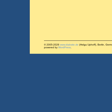
© 2005-2026
www.diabsite.de
(Helga Uphoff), Berlin, Ger
powered by
WordPress
.