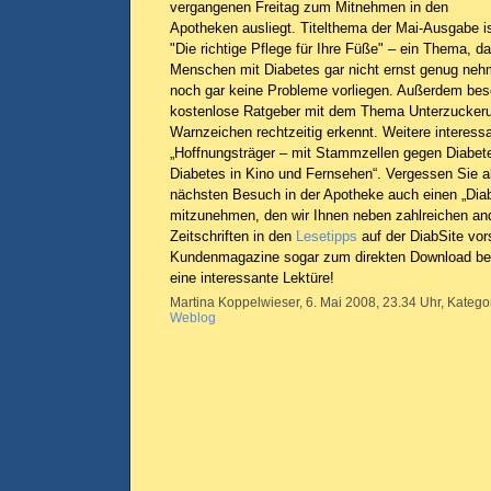
vergangenen Freitag zum Mitnehmen in den
Apotheken ausliegt. Titelthema der Mai-Ausgabe i
"Die richtige Pflege für Ihre Füße" – ein Thema, d
Menschen mit Diabetes gar nicht ernst genug ne
noch gar keine Probleme vorliegen. Außerdem besc
kostenlose Ratgeber mit dem Thema Unterzucker
Warnzeichen rechtzeitig erkennt. Weitere interessa
„Hoffnungsträger – mit Stammzellen gegen Diabet
Diabetes in Kino und Fernsehen“. Vergessen Sie al
nächsten Besuch in der Apotheke auch einen „Diab
mitzunehmen, den wir Ihnen neben zahlreichen a
Zeitschriften in den
Lesetipps
auf der DiabSite vors
Kundenmagazine sogar zum direkten Download ber
eine interessante Lektüre!
Martina Koppelwieser, 6. Mai 2008, 23.34 Uhr, Katego
Weblog