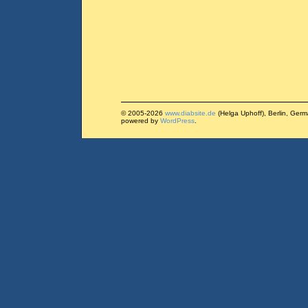
© 2005-2026
www.diabsite.de
(Helga Uphoff), Berlin, Ger
powered by
WordPress
.