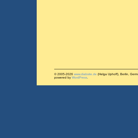
© 2005-2026
www.diabsite.de
(Helga Uphoff), Berlin, Ger
powered by
WordPress
.