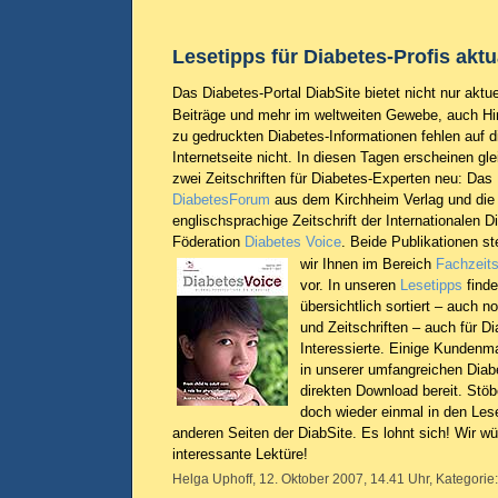
Lesetipps für Diabetes-Profis aktua
Das Diabetes-Portal DiabSite bietet nicht nur aktue
Beiträge und mehr im weltweiten Gewebe, auch H
zu gedruckten Diabetes-Informationen fehlen auf d
Internetseite nicht. In diesen Tagen erscheinen gle
zwei Zeitschriften für Diabetes-Experten neu: Das
DiabetesForum
aus dem Kirchheim Verlag und die
englischsprachige Zeitschrift der Internationalen D
Föderation
Diabetes Voice
. Beide Publikationen
st
wir Ihnen im Bereich
Fachzeits
vor. In unseren
Lesetipps
finde
übersichtlich sortiert – auch n
und Zeitschriften – auch für D
Interessierte. Einige Kundenm
in unserer umfangreichen Diab
direkten Download bereit. St
doch wieder einmal in den Les
anderen Seiten der DiabSite. Es lohnt sich! Wir w
interessante Lektüre!
Helga Uphoff, 12. Oktober 2007, 14.41 Uhr, Kategorie