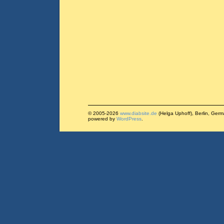
© 2005-2026
www.diabsite.de
(Helga Uphoff), Berlin, Ger
powered by
WordPress
.