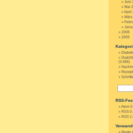
Juni
Mai 
April
März
Febr
Janu
2006
2005
Kategor
Diabet
DiabSi
(3.686)
Nachri
Rezep
Schritt
RSS-Fee
Atom 0
RSS 0.
RSS 2.
Verwand
Beate 