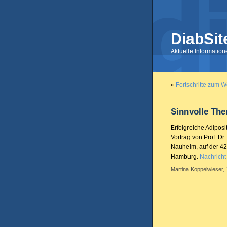
DiabSit
Aktuelle Informatio
«
Fortschritte zum W
Sinnvolle The
Erfolgreiche Adipos
Vortrag von Prof. D
Nauheim, auf der 42
Hamburg.
Nachricht
Martina Koppelwieser, 