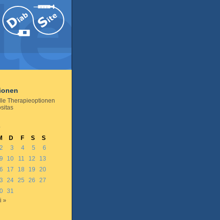
tionen
lle Therapieoptionen
sitas
7
M
D
F
S
S
2
3
4
5
6
9
10
11
12
13
6
17
18
19
20
3
24
25
26
27
0
31
i »