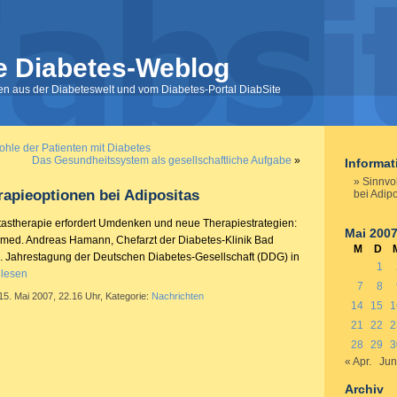
e Diabetes-Weblog
nen aus der Diabeteswelt und vom Diabetes-Portal DiabSite
ohle der Patienten mit Diabetes
Das Gesundheitssystem als gesellschaftliche Aufgabe
»
Informa
Sinnvo
rapieoptionen bei Adipositas
bei Adipo
itastherapie erfordert Umdenken und neue Therapiestrategien:
Mai 200
r. med. Andreas Hamann, Chefarzt der Diabetes-Klinik Bad
M
D
. Jahrestagung der Deutschen Diabetes-Gesellschaft (DDG) in
1
 lesen
7
8
15. Mai 2007, 22.16 Uhr, Kategorie:
Nachrichten
14
15
1
21
22
2
28
29
3
« Apr.
Jun
Archiv