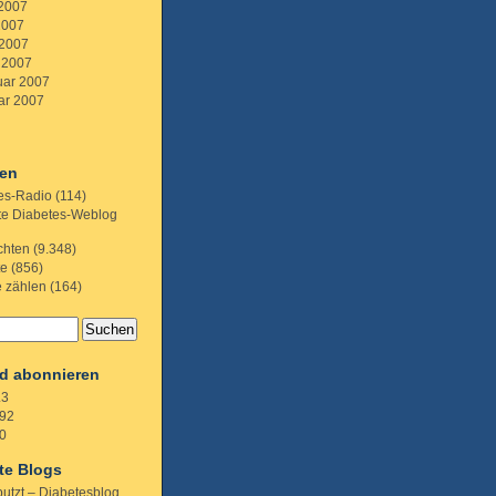
 2007
2007
 2007
 2007
uar 2007
ar 2007
ien
es-Radio
(114)
te Diabetes-Weblog
chten
(9.348)
te
(856)
e zählen
(164)
d abonnieren
.3
92
0
te Blogs
putzt – Diabetesblog