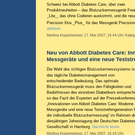
Schweiz bei Abbott Diabetes Care, über zwei
Produktneuheiten – das Blutzuckermessgerät Free
_Lite_, das ohne Codieren auskommt, und die neue
Precision Xtra _Plus_ für das Messgerät Precision
anhören
Martina Koppelwieser, 17. Mai 2007, 16.44 Uhr, Kateg
Neu von Abbott Diabetes Care: In
Messgeräte und eine neue Teststr
Die Wahl des richtigen Blutzuckermesssystems ist
das tägliche Diabetesmanagement von
entscheidender Bedeutung. Das optimale
Blutzuckermessgerät muss den Fähigkeiten und
Bedürfnissen des einzelnen Diabetikers entsprech
so das Fazit der Experten auf der Pressekonferen
„Innovationen von Abbott Diabetes Care: Moderne
Messgeräte und eine neue Teststreifengeneration f
die individuelle Blutzuckermessung“ im Rahmen d
diesjährigen Jahrestagung der Deutschen Diabetes
Gesellschaft in Hamburg.
Nachricht lesen
Martina Koppelwieser, 17. Mai 2007, 16.43 Uhr,