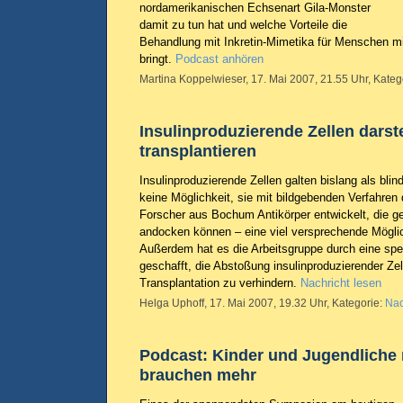
nordamerikanischen Echsenart Gila-Monster
damit zu tun hat und welche Vorteile die
Behandlung mit Inkretin-Mimetika für Menschen mi
bringt.
Podcast anhören
Martina Koppelwieser, 17. Mai 2007, 21.55 Uhr, Kateg
Insulinproduzierende Zellen darst
transplantieren
Insulinproduzierende Zellen galten bislang als bli
keine Möglichkeit, sie mit bildgebenden Verfahren 
Forscher aus Bochum Antikörper entwickelt, die gez
andocken können – eine viel versprechende Möglic
Außerdem hat es die Arbeitsgruppe durch eine spe
geschafft, die Abstoßung insulinproduzierender Zel
Transplantation zu verhindern.
Nachricht lesen
Helga Uphoff, 17. Mai 2007, 19.32 Uhr, Kategorie:
Nac
Podcast: Kinder und Jugendliche 
brauchen mehr