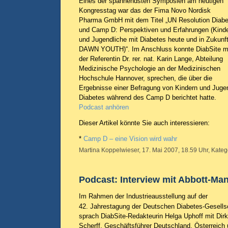
Eines der spannendsten Symposien am heutigen
Kongresstag war das der Fima Novo Nordisk
Pharma GmbH mit dem Titel „UN Resolution Diabe
und Camp D: Perspektiven und Erfahrungen (Kind
und Jugendliche mit Diabetes heute und in Zukunft
DAWN YOUTH
)“. Im Anschluss konnte DiabSite m
der Referentin Dr. rer. nat. Karin Lange, Abteilung
Medizinische Psychologie an der Medizinischen
Hochschule Hannover, sprechen, die über die
Ergebnisse einer Befragung von Kindern und Jugen
Diabetes während des Camp D berichtet hatte.
Podcast anhören
Dieser Artikel könnte Sie auch interessieren:
*
Camp D – eine Vision wird wahr
Martina Koppelwieser, 17. Mai 2007, 18.59 Uhr, Kateg
Podcast: Interview mit Abbott-Man
Im Rahmen der Industrieausstellung auf der
42. Jahrestagung der Deutschen Diabetes-Gesells
sprach DiabSite-Redakteurin Helga Uphoff mit Dirk
Scherff, Geschäftsführer Deutschland, Österreich