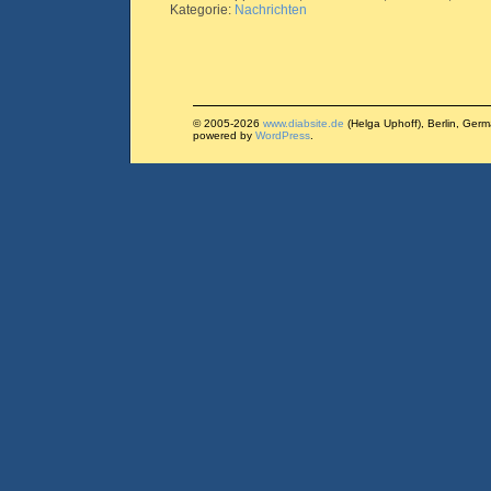
Kategorie:
Nachrichten
© 2005-2026
www.diabsite.de
(Helga Uphoff), Berlin, Ger
powered by
WordPress
.