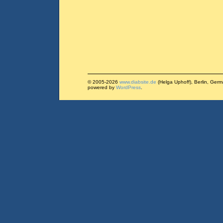
© 2005-2026
www.diabsite.de
(Helga Uphoff), Berlin, Ger
powered by
WordPress
.