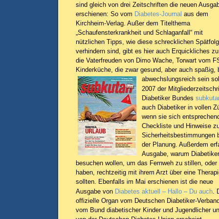
sind gleich von drei Zeitschriften die neuen Ausga
erschienen: So vom
Diabetes-Journal
aus dem
Kirchheim-Verlag. Außer dem Titelthema
„Schaufensterkrankheit und Schlaganfall“ mit
nützlichen Tipps, wie diese schrecklichen Spätfol
verhindern sind, gibt es hier auch Erquickliches z
die Vaterfreuden von Dimo Wache, Torwart vom F
Kinderküche, die zwar gesund, aber auch spaßig, 
abwechslungsreich sein sol
2007 der Mitgliederzeitsch
Diabetiker Bundes
subkuta
auch Diabetiker in vollen 
wenn sie sich entsprechend
Checkliste und Hinweise z
Sicherheitsbestimmungen be
der Planung. Außerdem erfa
Ausgabe, warum Diabetiker
besuchen wollen, um das Fernweh zu stillen, oder 
haben, rechtzeitig mit ihrem Arzt über eine Ther
sollten.
Ebenfalls im Mai erschienen ist die neue
Ausgabe von
Diabetes aktuell – Hallo – Du auch
. 
offizielle Organ vom Deutschen Diabetiker-Verban
vom Bund diabetischer Kinder und Jugendlicher u