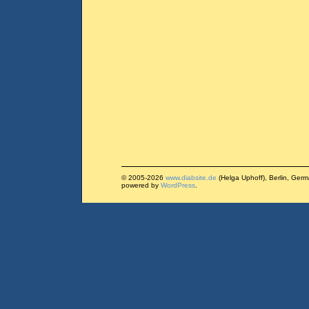
© 2005-2026
www.diabsite.de
(Helga Uphoff), Berlin, Ger
powered by
WordPress
.