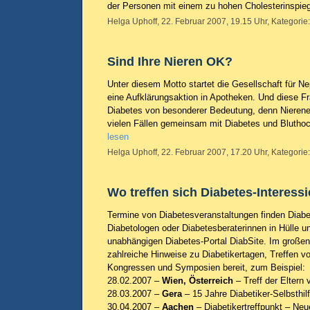
der Personen mit einem zu hohen Cholesterinspie
Helga Uphoff, 22. Februar 2007, 19.15 Uhr, Kategorie
Sind Ihre Nieren OK?
Unter diesem Motto startet die Gesellschaft für N
eine Aufklärungsaktion in Apotheken. Und diese Fr
Diabetes von besonderer Bedeutung, denn Nierene
vielen Fällen gemeinsam mit Diabetes und Blutho
lesen
Helga Uphoff, 22. Februar 2007, 17.20 Uhr, Kategorie
Wo treffen sich Diabetes-Interessi
Termine von Diabetesveranstaltungen finden Diabe
Diabetologen oder Diabetesberaterinnen in Hülle u
unabhängigen Diabetes-Portal DiabSite. Im große
zahlreiche Hinweise zu Diabetikertagen, Treffen vo
Kongressen und Symposien bereit, zum Beispiel:
28.02.2007 –
Wien, Österreich
– Treff der Eltern 
28.03.2007 –
Gera
– 15 Jahre Diabetiker-Selbsthil
30.04.2007 –
Aachen
– Diabetikertreffpunkt – Neu