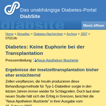
Das unabhängige Diabetes-Portal
DiabSite
Menü öffnen
Home
>
Aktuelles
>
Diabetes-Nachrichten
>
Archive
>
2007
>
070214b
Diabetes: Keine Euphorie bei der
Transplantation
Pressemitteilung:
Neue Apotheken Illustrierte
Ergebnisse der Inselzelltransplantation bisher
eher ernüchternd
Zellen verpflanzen, die Insulin produzieren diese
Behandlungsmethode für Typ-1-Diabetiker sorgte in den
letzten Jahren immer wieder für Schlagzeilen. Doch laut einer
neuen Studie hält sich der Erfolg in Grenzen, berichtet die
"Neue Apotheken Illustrierte" in ihrer Ausgabe vom