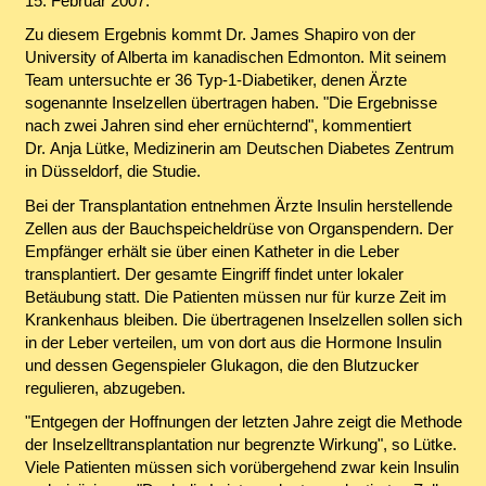
15. Februar 2007.
Zu diesem Ergebnis kommt Dr. James Shapiro von der
University of Alberta
im kanadischen Edmonton. Mit seinem
Team untersuchte er 36 Typ-1-Diabetiker, denen Ärzte
sogenannte Inselzellen übertragen haben. "Die Ergebnisse
nach zwei Jahren sind eher ernüchternd", kommentiert
Dr. Anja Lütke, Medizinerin am Deutschen Diabetes Zentrum
in Düsseldorf, die Studie.
Bei der Transplantation entnehmen Ärzte Insulin herstellende
Zellen aus der Bauchspeicheldrüse von Organspendern. Der
Empfänger erhält sie über einen Katheter in die Leber
transplantiert. Der gesamte Eingriff findet unter lokaler
Betäubung statt. Die Patienten müssen nur für kurze Zeit im
Krankenhaus bleiben. Die übertragenen Inselzellen sollen sich
in der Leber verteilen, um von dort aus die Hormone Insulin
und dessen Gegenspieler Glukagon, die den Blutzucker
regulieren, abzugeben.
"Entgegen der Hoffnungen der letzten Jahre zeigt die Methode
der Inselzelltransplantation nur begrenzte Wirkung", so Lütke.
Viele Patienten müssen sich vorübergehend zwar kein Insulin