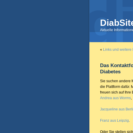
DiabSit
Aktuelle Informatio
«
Links und weitere 
Das Kontaktf
Diabetes
Sie suchen andere M
die Plattform dafür.
freuen sich auf Ihre 
Andrea aus Worms
,
Jacqueline aus Berl
Franz aus Leipzig
.
Oder Sie stellen sic