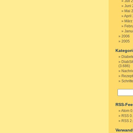
Juli 
Juni
Mai 
April
März
Febr
Janu
2006
2005
Kategor
Diabet
DiabSi
(3.686)
Nachri
Rezep
Schritt
RSS-Fee
Atom 0
RSS 0.
RSS 2.
Verwand