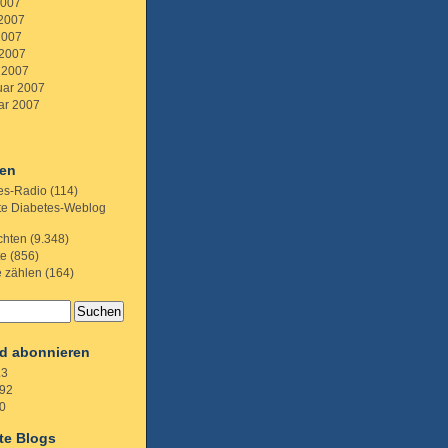
2007
 2007
2007
 2007
 2007
uar 2007
ar 2007
ien
es-Radio
(114)
te Diabetes-Weblog
chten
(9.348)
te
(856)
e zählen
(164)
d abonnieren
.3
92
0
te Blogs