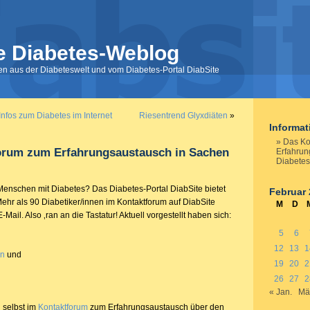
e Diabetes-Weblog
nen aus der Diabeteswelt und vom Diabetes-Portal DiabSite
Infos zum Diabetes im Internet
Riesentrend Glyxdiäten
»
Informa
Das Ko
orum zum Erfahrungsaustausch in Sachen
Erfahrun
Diabetes
enschen mit Diabetes? Das Diabetes-Portal DiabSite bietet
Februar
 Mehr als 90 Diabetiker/innen im Kontaktforum auf DiabSite
M
D
E-Mail. Also ‚ran an die Tastatur! Aktuell vorgestellt haben sich:
5
6
12
13
1
in
und
19
20
2
26
27
2
« Jan.
Mä
h selbst im
Kontaktforum
zum Erfahrungsaustausch über den