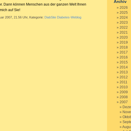
Archiv
vor. Dann können Menschen aus der ganzen Welt Ihnen
2026
 mich auf Sie!
2025
uar 2007, 21.56 Uhr, Kategorie:
DiabSite Diabetes-Weblog
2024
2023
2022
2021
2020
2019
2018
2017
2016
2015
2014
2013
2012
2011
2010
2009
2008
2007
Deze
Nove
Okto
Sept
Augu