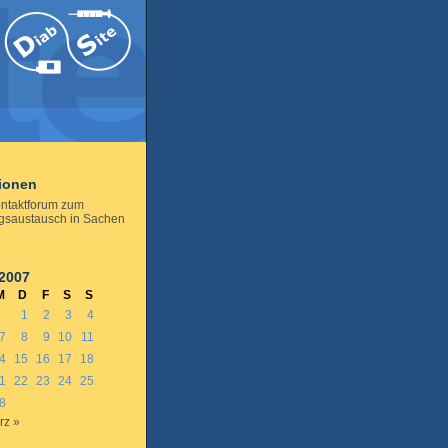
tionen
ntaktforum zum
gsaustausch in Sachen
 2007
M
D
F
S
S
1
2
3
4
7
8
9
10
11
4
15
16
17
18
1
22
23
24
25
8
rz »