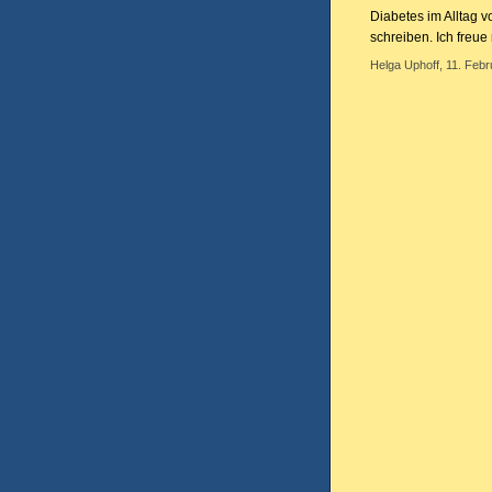
Diabetes im Alltag 
schreiben. Ich freue
Helga Uphoff, 11. Febr