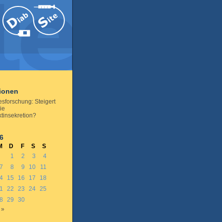
tionen
esforschung: Steigert
ie
tinsekretion?
6
M
D
F
S
S
1
2
3
4
7
8
9
10
11
4
15
16
17
18
1
22
23
24
25
8
29
30
 »