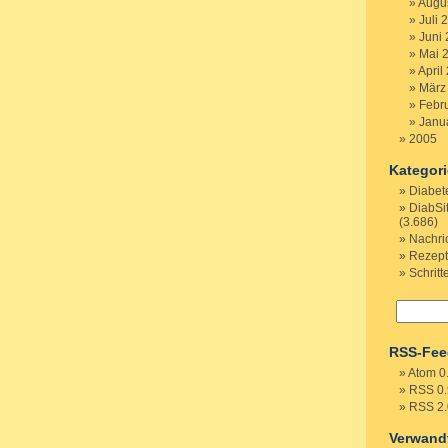
Augu
Juli 
Juni
Mai 
April
März
Febr
Janu
2005
Kategor
Diabet
DiabSi
(3.686)
Nachri
Rezep
Schritt
RSS-Fee
Atom 0
RSS 0.
RSS 2.
Verwand