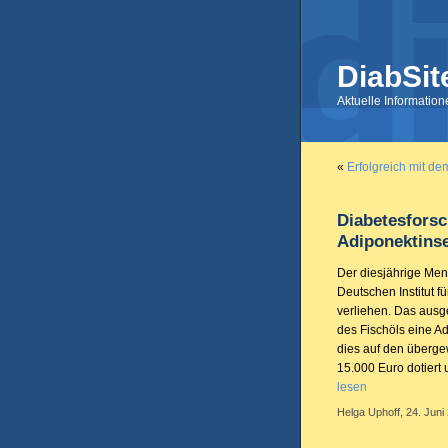
DiabSit
Aktuelle Informatio
«
Erfolgreich mit de
Diabetesforsc
Adiponektins
Der diesjährige Men
Deutschen Institut 
verliehen. Das ausg
des Fischöls eine A
dies auf den übergew
15.000 Euro dotiert
lesen
Helga Uphoff, 24. Juni