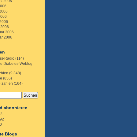
st 2006
2006
 2006
2006
 2006
 2006
uar 2006
ar 2006
ien
es-Radio
(114)
te Diabetes-Weblog
chten
(9.348)
te
(856)
e zählen
(164)
d abonnieren
.3
92
0
te Blogs