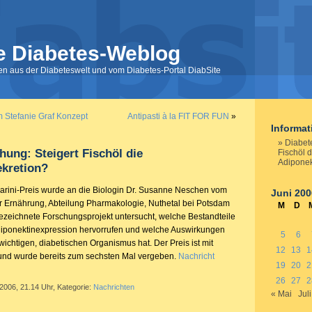
e Diabetes-Weblog
nen aus der Diabeteswelt und vom Diabetes-Portal DiabSite
m Stefanie Graf Konzept
Antipasti à la FIT FOR FUN
»
Informa
Diabet
hung: Steigert Fischöl die
Fischöl d
Adiponek
ekretion?
arini-Preis wurde an die Biologin Dr. Susanne Neschen vom
Juni 200
für Ernährung, Abteilung Pharmakologie, Nuthetal bei Potsdam
M
D
ezeichnete Forschungsprojekt untersucht, welche Bestandteile
diponektinexpression hervorrufen und welche Auswirkungen
5
6
ichtigen, diabetischen Organismus hat. Der Preis ist mit
12
13
1
 und wurde bereits zum sechsten Mal vergeben.
Nachricht
19
20
2
26
27
2
 2006, 21.14 Uhr, Kategorie:
Nachrichten
« Mai
Juli