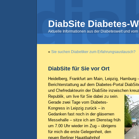
DiabSite Diabetes-W
Aktuelle Informationen aus der Diabeteswelt und vom 
«
Sie suchen Diabetiker zum Erfahrungsaustausch?
DiabSite für Sie vor Ort
Heidelberg, Frankfurt am Main, Leipzig, Hamburg – 
Berichterstattung auf dem Diabetes-Portal DiabSite r
und Chefredakteurin der DiabSite inzwischen kreuz
Republik, um live für Sie dabei zu sein.
Gerade zwei Tage vom Diabetes-
Kongress in Leipzig zurück – in
Gedanken fast noch in der gläsernen
Messehalle – sitze ich am Dienstag früh
um 7.00 Uhr wieder im Zug – übrigens
für mich die erste Gelegenheit, den
neuen Berliner Hauptbahnhof