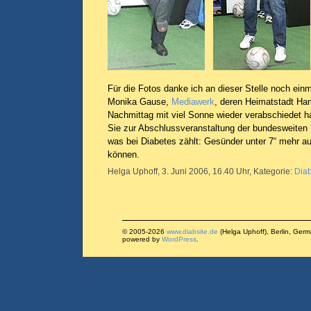
Für die Fotos danke ich an dieser Stelle noch ein
Monika Gause,
Mediawerk
, deren Heimatstadt H
Nachmittag mit viel Sonne wieder verabschiedet h
Sie zur Abschlussveranstaltung der bundesweiten
was bei Diabetes zählt: Gesünder unter 7“ mehr auf
können.
Helga Uphoff, 3. Juni 2006, 16.40 Uhr, Kategorie:
Dia
© 2005-2026
www.diabsite.de
(Helga Uphoff), Berlin, Ger
powered by
WordPress
.