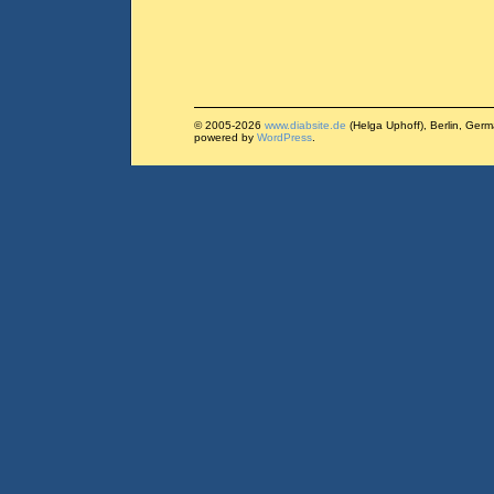
© 2005-2026
www.diabsite.de
(Helga Uphoff), Berlin, Ger
powered by
WordPress
.