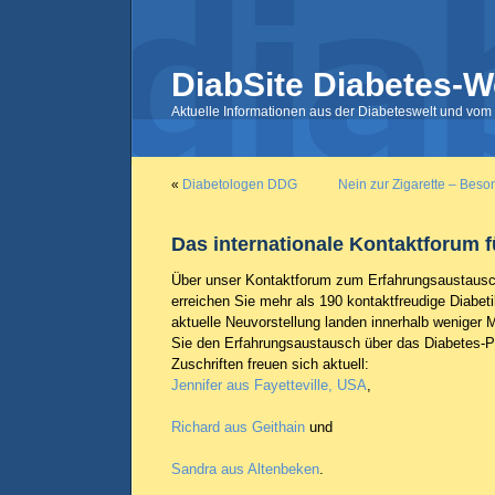
DiabSite Diabetes-W
Aktuelle Informationen aus der Diabeteswelt und vom 
«
Diabetologen DDG
Nein zur Zigarette – Beson
Das internationale Kontaktforum f
Über unser Kontaktforum zum Erfahrungsaustausc
erreichen Sie mehr als 190 kontaktfreudige Diabeti
aktuelle Neuvorstellung landen innerhalb weniger
Sie den Erfahrungsaustausch über das Diabetes-Por
Zuschriften freuen sich aktuell:
Jennifer aus Fayetteville, USA
,
Richard aus Geithain
und
Sandra aus Altenbeken
.