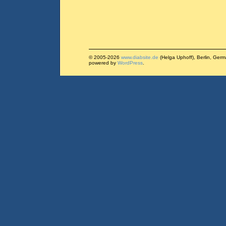
© 2005-2026
www.diabsite.de
(Helga Uphoff), Berlin, Ger
powered by
WordPress
.