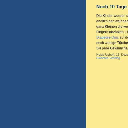
Noch 10 Tage
Die Kinder werden 
endlich der Weihnac
ganz Kleinen die w
Fingern abzählen. 
Diabetes-Quiz
auf d
noch wenige Türchen
Sie jede Gewinncha
Helga Uphoff, 15. Dez
Diabetes-Weblog