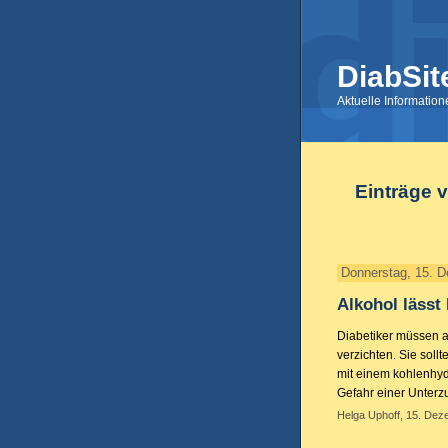
DiabSit
Aktuelle Informatio
Einträge 
Donnerstag, 15. 
Alkohol lässt
Diabetiker müssen a
verzichten. Sie soll
mit einem kohlenhyd
Gefahr einer Unterz
Helga Uphoff, 15. Dez