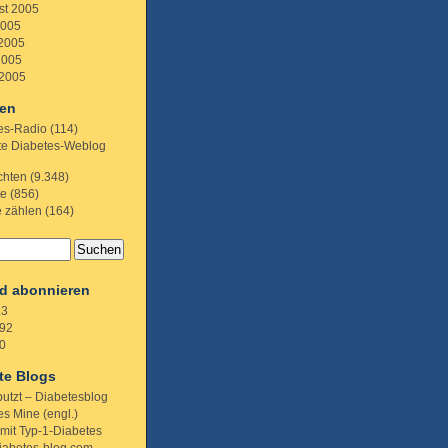
st 2005
2005
 2005
2005
 2005
ien
es-Radio
(114)
te Diabetes-Weblog
chten
(9.348)
te
(856)
e zählen
(164)
d abonnieren
.3
92
0
te Blogs
putzt – Diabetesblog
s Mine (engl.)
 mit Typ-1-Diabetes