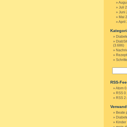
Augu
Juli 
Juni
Mai 
April
Kategor
Diabet
DiabSi
(3.686)
Nachri
Rezep
Schritt
RSS-Fee
Atom 0
RSS 0.
RSS 2.
Verwand
Beate 
Diabete
Kinder