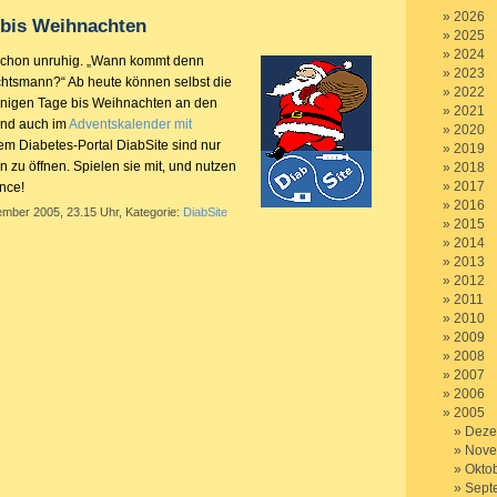
2026
 bis Weihnachten
2025
2024
schon unruhig. „Wann kommt denn
2023
htsmann?“ Ab heute können selbst die
2022
enigen Tage bis Weihnachten an den
2021
Und auch im
Adventskalender mit
2020
em Diabetes-Portal DiabSite sind nur
2019
 zu öffnen. Spielen sie mit, und nutzen
2018
2017
nce!
2016
ember 2005, 23.15 Uhr, Kategorie:
DiabSite
2015
2014
2013
2012
2011
2010
2009
2008
2007
2006
2005
Deze
Nove
Okto
Sept