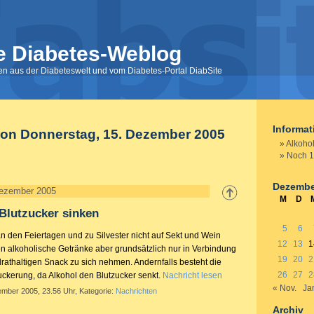
e Diabetes-Weblog
nen aus der Diabeteswelt und vom Diabetes-Portal DiabSite
Informa
von Donnerstag, 15. Dezember 2005
Alkohol
Noch 1
Dezembe
Dezember 2005
M
D
 Blutzucker sinken
5
6
n den Feiertagen und zu Silvester nicht auf Sekt und Wein
12
13
1
ten alkoholische Getränke aber grundsätzlich nur in Verbindung
19
20
2
rathaltigen Snack zu sich nehmen. Andernfalls besteht die
26
27
2
uckerung, da Alkohol den Blutzucker senkt.
Nachricht lesen
« Nov.
Ja
ember 2005, 23.56 Uhr, Kategorie:
Nachrichten
Archiv