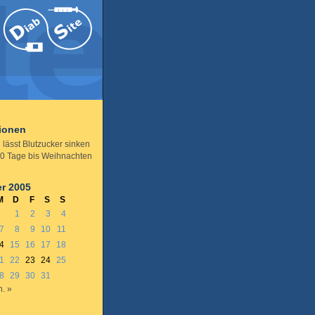
tionen
 lässt Blutzucker sinken
0 Tage bis Weihnachten
r 2005
M
D
F
S
S
1
2
3
4
7
8
9
10
11
4
15
16
17
18
1
22
23
24
25
8
29
30
31
n. »