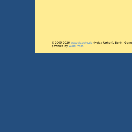
© 2005-2026
www.diabsite.de
(Helga Uphoff), Berlin, Ger
powered by
WordPress
.