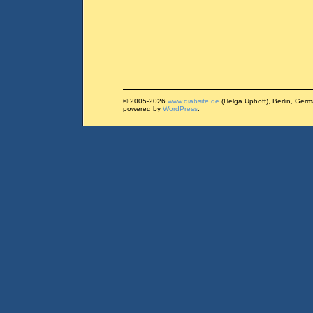
© 2005-2026
www.diabsite.de
(Helga Uphoff), Berlin, Ger
powered by
WordPress
.