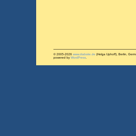
© 2005-2026
www.diabsite.de
(Helga Uphoff), Berlin, Ger
powered by
WordPress
.