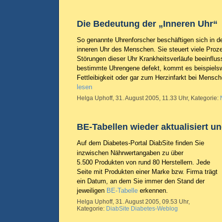
Die Bedeutung der „Inneren Uhr“
So genannte Uhrenforscher beschäftigen sich in de
inneren Uhr des Menschen. Sie steuert viele Proz
Störungen dieser Uhr Krankheitsverläufe beeinflu
bestimmte Uhrengene defekt, kommt es beispielsw
Fettleibigkeit oder gar zum Herzinfarkt bei Mensc
lesen
Helga Uphoff, 31. August 2005, 11.33 Uhr, Kategorie:
BE-Tabellen wieder aktualisiert un
Auf dem Diabetes-Portal DiabSite finden Sie
inzwischen Nährwertangaben zu über
5.500 Produkten von rund 80 Herstellern. Jede
Seite mit Produkten einer Marke bzw. Firma trägt
ein Datum, an dem Sie immer den Stand der
jeweiligen
BE-Tabelle
erkennen.
Helga Uphoff, 31. August 2005, 09.53 Uhr,
Kategorie:
DiabSite Diabetes-Weblog