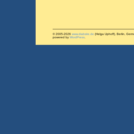
© 2005-2026
www.diabsite.de
(Helga Uphoff), Berlin, Ger
powered by
WordPress
.