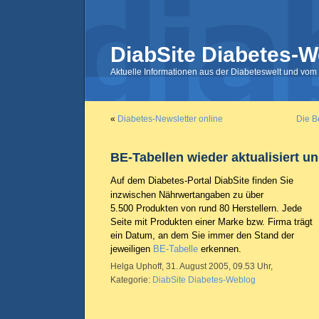
DiabSite Diabetes-W
Aktuelle Informationen aus der Diabeteswelt und vom 
«
Diabetes-Newsletter online
Die B
BE-Tabellen wieder aktualisiert un
Auf dem Diabetes-Portal DiabSite finden Sie
inzwischen Nährwertangaben zu über
5.500 Produkten von rund 80 Herstellern. Jede
Seite mit Produkten einer Marke bzw. Firma trägt
ein Datum, an dem Sie immer den Stand der
jeweiligen
BE-Tabelle
erkennen.
Helga Uphoff, 31. August 2005, 09.53 Uhr,
Kategorie:
DiabSite Diabetes-Weblog