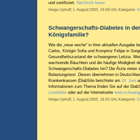
und zertifiziert.
Nachricht lesen
Helga Uphoff, 1. August 2005, 19.09 Uhr, Kategorie:
N
Schwangerschafts-Diabetes in de
Königsfamilie?
Wie die „neue woche“ in ihrer aktuellen Ausgabe be
Carlos, Königin Sofia und Kronprinz Felipe in Sor
Gesundheitszustand der schwangeren Letizia. Wei
wachsende Bäuchlein und die häufige Müdigkeit de
Schwangerschafts-Diabetes hin? Die Ärzte rieten 
Belastungstest. Diesen übernehmen in Deutschlan
Krankenkassen (DiabSite berichtete am
24. Juni
u
Informationen zum Thema finden Sie auf der Diab
Lesefutter
oder auf der Internetseite
www.schwange
Helga Uphoff, 1. August 2005, 18.05 Uhr, Kategorie:
D