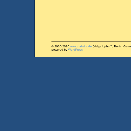
© 2005-2026
www.diabsite.de
(Helga Uphoff), Berlin, Ger
powered by
WordPress
.