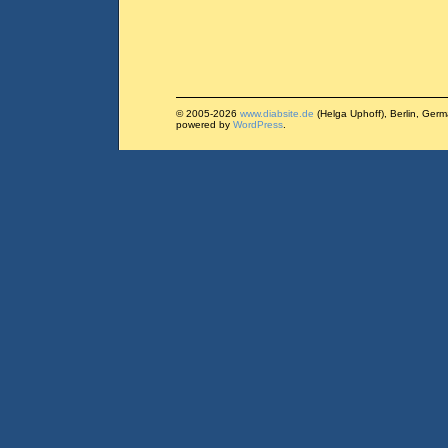
© 2005-2026
www.diabsite.de
(Helga Uphoff), Berlin, Ger
powered by
WordPress
.