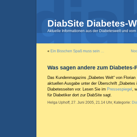
DiabSite Diabetes-W
Aktuelle Informationen aus der Diabeteswelt und vom 
«
Ein Bisschen Spaß muss sein …
Noc
Was sagen andere zum Diabetes-P
Das Kundenmagazins „Diabetes Welt“ von Florian Mü
aktuellen Ausgabe unter der Überschrift „Diabetes 
Diabetesseiten vor. Lesen Sie im
Pressespiegel
, 
für Diabetiker dort zur DiabSite sagt.
Helga Uphoff, 27. Juni 2005, 21.14 Uhr, Kategorie:
Di