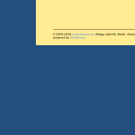
© 2005-2026
www.diabsite.de
(Helga Uphoff), Berlin, Ger
powered by
WordPress
.