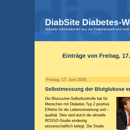
DiabSite Diabetes-W
Aktuelle Informationen aus der Diabeteswelt und vom 
Einträge von Freitag, 17
Freitag, 17. Juni 2005
Selbstmessung der Blutglukose 
Die Blutzucker-Selbstkontrolle hat für
Menschen mit Diabetes Typ 2 positive
Effekte für die Lebenserwartung und –
qualität. Dies wird durch die aktuelle
ROSSO-Studie eindeutig
wissenschaftlich belegt. Die Studie