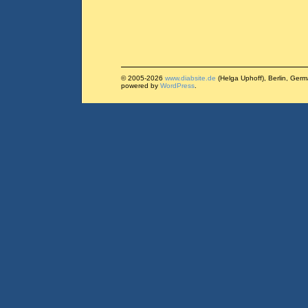
© 2005-2026
www.diabsite.de
(Helga Uphoff), Berlin, Ger
powered by
WordPress
.