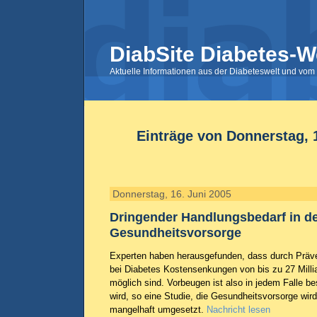
DiabSite Diabetes-W
Aktuelle Informationen aus der Diabeteswelt und vom 
Einträge von Donnerstag, 
Donnerstag, 16. Juni 2005
Dringender Handlungsbedarf in d
Gesundheitsvorsorge
Experten haben herausgefunden, dass durch Präv
bei Diabetes Kostensenkungen von bis zu 27 Milli
möglich sind. Vorbeugen ist also in jedem Falle b
wird, so eine Studie, die Gesundheitsvorsorge wir
mangelhaft umgesetzt.
Nachricht lesen