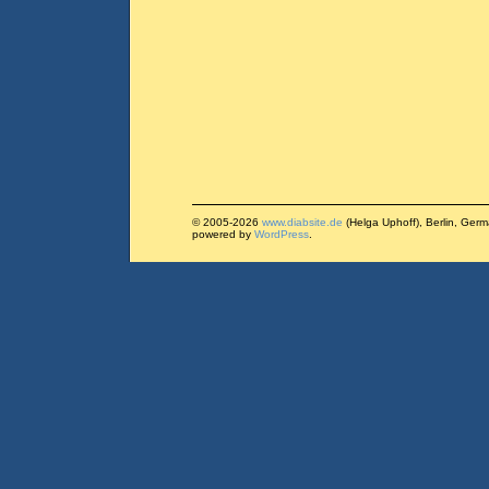
© 2005-2026
www.diabsite.de
(Helga Uphoff), Berlin, Ger
powered by
WordPress
.