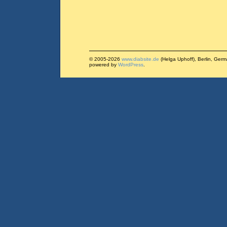
© 2005-2026
www.diabsite.de
(Helga Uphoff), Berlin, Ger
powered by
WordPress
.